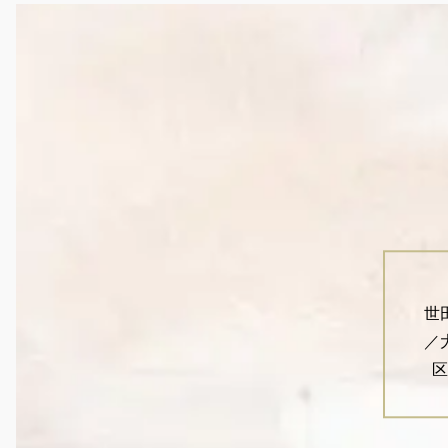
世
／
区