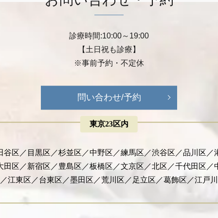
診療時間:10:00～19:00
【土日祝も診療】
※事前予約・不定休
問い合わせ/予約
東京23区内
田谷区／目黒区／杉並区／中野区／練馬区／渋谷区／品川区／
大田区／新宿区／豊島区／板橋区／文京区／北区／千代田区／
／江東区／台東区／墨田区／荒川区／足立区／葛飾区／江戸川