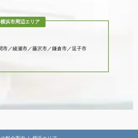
横浜市周辺
エリア
間市／綾瀬市／藤沢市／鎌倉市／逗子市