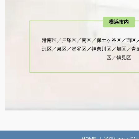
横浜市内
港南区／戸塚区／南区／保土ヶ谷区／西区
沢区／泉区／瀬谷区／神奈川区／旭区／青
区／鶴見区