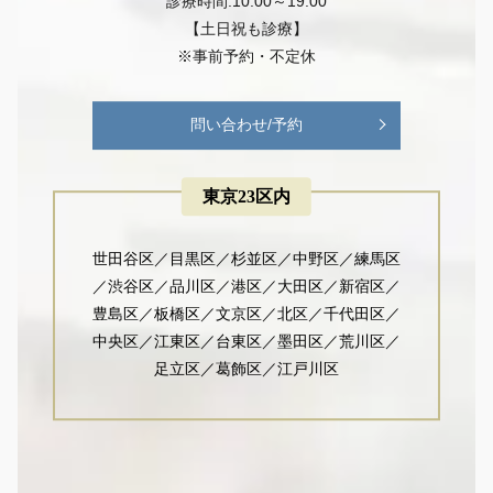
診療時間:10:00～19:00
【土日祝も診療】
※事前予約・不定休
問い合わせ/予約
東京23区内
世田谷区／目黒区／杉並区／中野区／練馬区
／渋谷区／品川区／港区／大田区／新宿区／
豊島区／板橋区／文京区／北区／千代田区／
中央区／江東区／台東区／墨田区／荒川区／
足立区／葛飾区／江戸川区